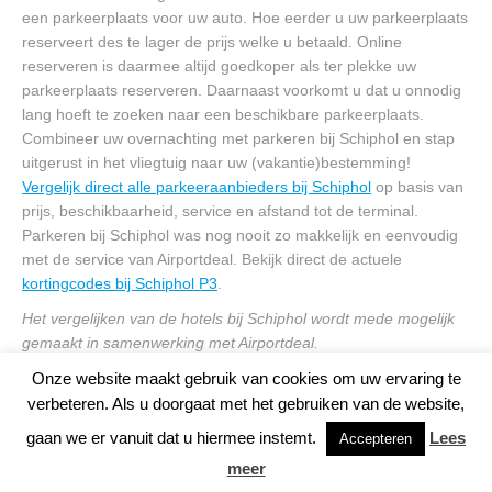
een parkeerplaats voor uw auto. Hoe eerder u uw parkeerplaats
reserveert des te lager de prijs welke u betaald. Online
reserveren is daarmee altijd goedkoper als ter plekke uw
parkeerplaats reserveren. Daarnaast voorkomt u dat u onnodig
lang hoeft te zoeken naar een beschikbare parkeerplaats.
Combineer uw overnachting met parkeren bij Schiphol en stap
uitgerust in het vliegtuig naar uw (vakantie)bestemming!
Vergelijk direct alle parkeeraanbieders bij Schiphol
op basis van
prijs, beschikbaarheid, service en afstand tot de terminal.
Parkeren bij Schiphol was nog nooit zo makkelijk en eenvoudig
met de service van Airportdeal. Bekijk direct de actuele
kortingcodes bij Schiphol P3
.
Het vergelijken van de hotels bij Schiphol wordt mede mogelijk
gemaakt in samenwerking met Airportdeal.
Onze website maakt gebruik van cookies om uw ervaring te
verbeteren. Als u doorgaat met het gebruiken van de website,
© Copyright 2020 Schiphol-P3.nl | Trotse partner van
Airportdeal
|
Partners
gaan we er vanuit dat u hiermee instemt.
Lees
Accepteren
|
Disclaimer
|
Privacy & Cookies Policy
| De website www.schiphol-p3.nl is
meer
niet gelieerd aan de officiële website van Schiphol.