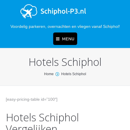
Voordelig parkeren, overnachten en vliegen vanaf Schiphol!
MENU
Hotels Schiphol
Home
Vergelijken
You are here:
Home
Hotels Schiphol
Kosten
Kortingscode
[easy-pricing-table id=”100″]
Hotels
Hotels Schiphol
Adres
Vergelijken
Bestemmingen