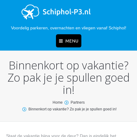
Voordelig parkeren, overnachten en vliegen vanaf Schiphol!
MENU
Binnenkort op vakantie?
Home
Zo pak je je spullen goed
Vergelijken
in!
Kosten
Kortingscode
You are here:
Home
Partners
Binnenkort op vakantie? Zo pak je je spullen goed in!
Hotels
Adres
Staat de vakantie bijna voor de deur? Dan is eindelijk het
Bestemmingen